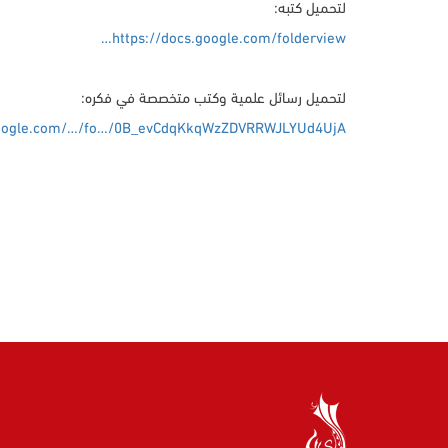
لتحميل كتبه:
https://docs.google.com/folderview…
لتحميل رسائل علمية وكتب متخصصة في فكره:
.google.com/…/fo…/0B_evCdqKkqWzZDVRRWJLYUd4UjA…