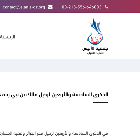
contact@elanis-dz.org
00-213-556-646003
الرئيسية
الذكرى السادسة والأربعين لرحيل مالك بن نبي رحمه 
في الذكرى السادسة والأربعين لرحيل فخر الجزائر وفقيه الحضارة ومهندسها، ال